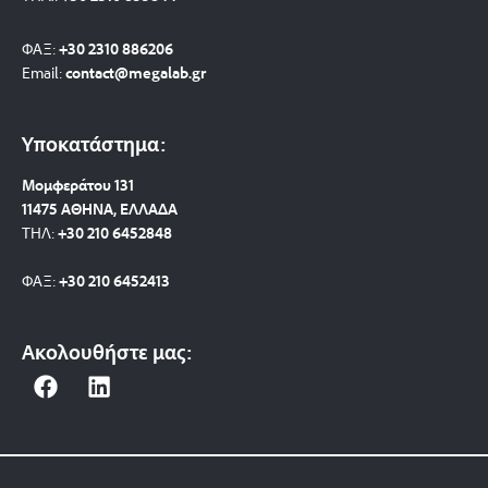
ΦΑΞ:
+30 2310 886206
Email:
contact@megalab.gr
Υποκατάστημα:
Μομφεράτου 131
11475 ΑΘΗΝΑ, ΕΛΛΑΔΑ
ΤΗΛ:
+30 210 6452848
ΦΑΞ:
+30 210 6452413
Ακολουθήστε μας:
F
L
a
i
c
n
e
k
b
e