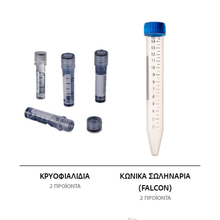
ΚΡΥΟΦΙΑΛΊΔΙΑ
ΚΩΝΙΚΆ ΣΩΛΗΝΆΡΙΑ
2 ΠΡΟΪΌΝΤΑ
(FALCON)
2 ΠΡΟΪΌΝΤΑ