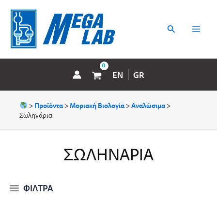
Μετάβαση
MAI
στο
περιεχόμενο
Αναζήτηση
MEN
EN
GR
>
Προϊόντα
>
Μοριακή Βιολογία
>
Αναλώσιμα
>
Σωληνάρια
ΣΩΛΗΝΆΡΙΑ
ΦΙΛΤΡΑ