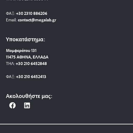
ΦΑΞ:
+30 2310 886206
Email:
contact@megalab.gr
Υποκατάστημα:
Μομφεράτου 131
11475 ΑΘΗΝΑ, ΕΛΛΑΔΑ
ΤΗΛ:
+30 210 6452848
ΦΑΞ:
+30 210 6452413
Ακολουθήστε μας:
F
L
a
i
c
n
e
k
b
e