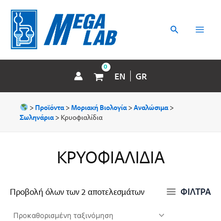
Μετάβαση
MAI
στο
περιεχόμενο
Αναζήτηση
MEN
EN
GR
>
Προϊόντα
>
Μοριακή Βιολογία
>
Αναλώσιμα
>
Σωληνάρια
>
Κρυοφιαλίδια
ΚΡΥΟΦΙΑΛΊΔΙΑ
ΦΙΛΤΡΑ
Προβολή όλων των 2 αποτελεσμάτων