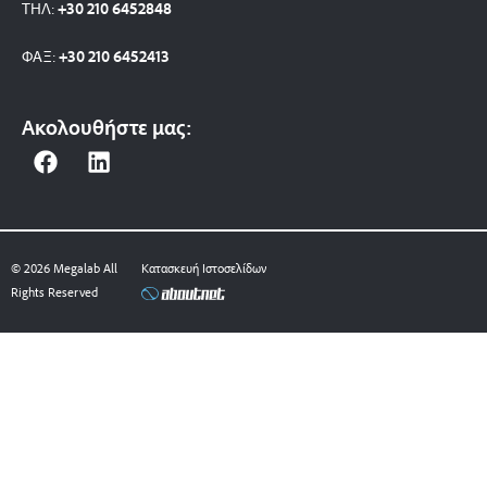
ΤΗΛ:
+30 210 6452848
ΦΑΞ:
+30 210 6452413
Ακολουθήστε μας:
F
L
a
i
c
n
e
k
b
e
© 2026 Megalab All
Κατασκευή Ιστοσελίδων
o
d
Rights Reserved
o
i
k
n