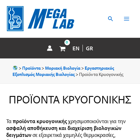
Μετάβαση
MAI
στο
περιεχόμενο
Αναζήτηση
MEN
EN
GR
>
Προϊόντα
>
Μοριακή Βιολογία
>
Εργαστηριακός
Εξοπλισμός Μοριακής Βιολογίας
>
Προϊόντα Κρυογονικής
ΠΡΟΪΌΝΤΑ ΚΡΥΟΓΟΝΙΚΉΣ
Τα
προϊόντα κρυογονικής
χρησιμοποιούνται για την
ασφαλή αποθήκευση και διαχείριση βιολογικών
δειγμάτων
σε εξαιρετικά χαμηλές θερμοκρασίες,