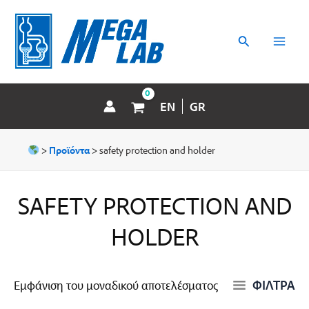
Μετάβαση
MAI
στο
περιεχόμενο
Αναζήτηση
MEN
EN
GR
>
Προϊόντα
>
safety protection and holder
SAFETY PROTECTION AND
HOLDER
ΦΙΛΤΡΑ
Εμφάνιση του μοναδικού αποτελέσματος