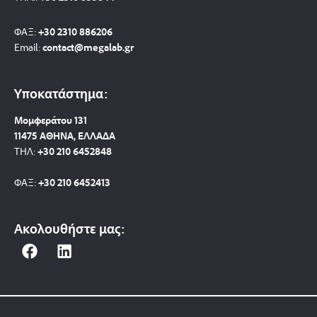
ΦΑΞ:
+30 2310 886206
Email:
contact@megalab.gr
Υποκατάστημα:
Μομφεράτου 131
11475 ΑΘΗΝΑ, ΕΛΛΑΔΑ
ΤΗΛ:
+30 210 6452848
ΦΑΞ:
+30 210 6452413
Ακολουθήστε μας:
F
L
a
i
c
n
e
k
b
e