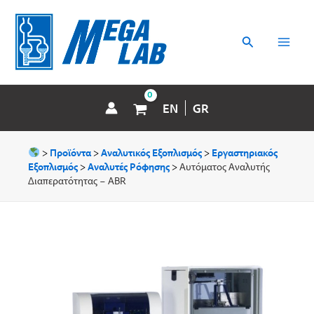
Μετάβαση
MAI
στο
περιεχόμενο
Αναζήτηση
MEN
EN
GR
>
Προϊόντα
>
Αναλυτικός Εξοπλισμός
>
Εργαστηριακός
Εξοπλισμός
>
Aναλυτές Ρόφησης
>
Αυτόματος Αναλυτής
Διαπερατότητας – ABR