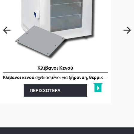
Κλίβανοι Κενού
ι
στα
Κλίβανοι κενού
…
σχεδιασμένοι για
ξήρανση
,
θερμική επεξεργασία
ΠΕΡΙΣΣΟΤΕΡΑ