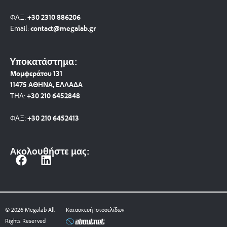
ΦΑΞ:
+30 2310 886206
Email:
contact@megalab.gr
Υποκατάστημα:
Μομφεράτου 131
11475 ΑΘΗΝΑ, ΕΛΛΑΔΑ
ΤΗΛ:
+30 210 6452848
ΦΑΞ:
+30 210 6452413
Ακολουθήστε μας:
F
L
a
i
c
n
e
k
b
e
© 2026 Megalab All
Κατασκευή Ιστοσελίδων
o
d
Rights Reserved