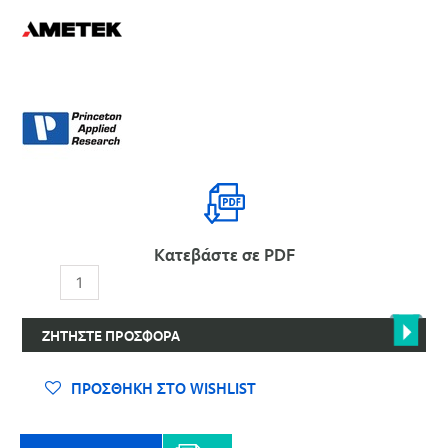
Κατεβάστε σε PDF
Mικροζυγός
Κρυστάλλου
Χαλαζία
ΖΗΤΉΣΤΕ ΠΡΟΣΦΟΡΆ
QCM922A
&
EQCM
ΠΡΟΣΘΉΚΗ ΣΤΟ WISHLIST
ποσότητα