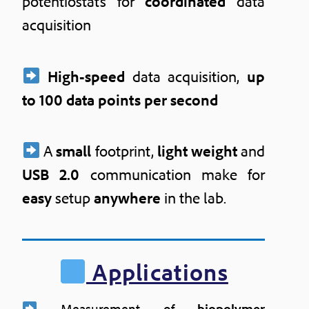
potentiostats for
coordinated
data
acquisition
High-speed
data acquisition,
up
to 100 data points per second
A
small
footprint,
light
weight
and
USB 2.0
communication make for
easy
setup
anywhere
in the lab.
Applications
Measurement of
biopolymer