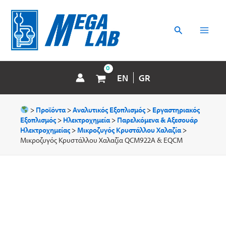
Μετάβαση
MAI
στο
περιεχόμενο
Αναζήτηση
MEN
EN
GR
>
Προϊόντα
>
Αναλυτικός Εξοπλισμός
>
Εργαστηριακός
Εξοπλισμός
>
Ηλεκτροχημεία
>
Παρελκόμενα & Aξεσουάρ
Hλεκτροχημείας
>
Μικροζυγός Κρυστάλλου Χαλαζία
>
Mικροζυγός Κρυστάλλου Χαλαζία QCM922A & EQCM