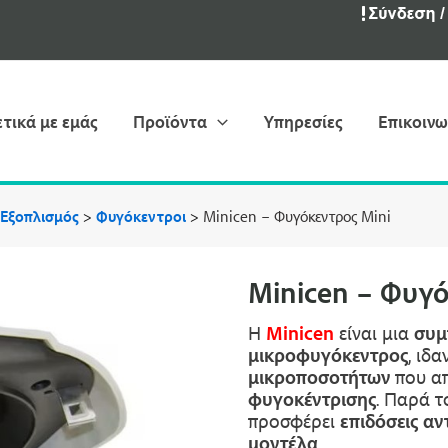
ετικά με εμάς
Προϊόντα
Υπηρεσίες
Επικοινω
 Εξοπλισμός
>
Φυγόκεντροι
>
Minicen – Φυγόκεντρος Mini
Minicen – Φυγό
Η
Minicen
είναι μια
συμ
μικροφυγόκεντρος
, ιδα
μικροποσοτήτων
που α
φυγοκέντρισης
. Παρά τ
προσφέρει
επιδόσεις αν
μοντέλα
.