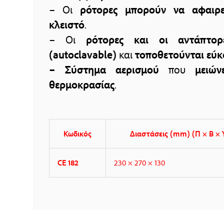
– Οι
ρότορες μπορούν να αφαιρ
κλειστό
.
– Οι
ρότορες και οι αντάπτορ
(autoclavable)
και
τοποθετούνται εύκ
– Σύστημα αερισμού
που
μειώ
θερμοκρασίας
.
Κωδικός
Διαστάσεις (mm) (Π × Β × 
CE 182
230 × 270 × 130