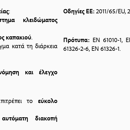
ίας
:
Οδηγίες ΕΕ:
2011/65/EU, 2
στημα κλειδώματος
ος καπακιού
.
Πρότυπα:
EN 61010-1, E
γμα κατά τη διάρκεια
61326-2-6, EN 61326-1.
νόμηση και έλεγχο
πιτρέπει το
εύκολο
ι
αυτόματη διακοπή