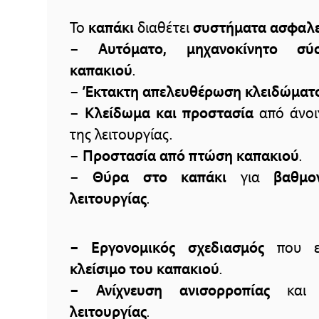
Το
καπάκι
διαθέτει
συστήματα ασφαλε
–
Αυτόματο, μηχανοκίνητο σύ
καπακιού
.
–
Έκτακτη απελευθέρωση κλειδώματ
–
Κλείδωμα και προστασία
από άνοι
της λειτουργίας.
–
Προστασία από πτώση καπακιού
.
–
Θύρα στο καπάκι
για
βαθμο
λειτουργίας
.
– Εργονομικός σχεδιασμός
που ε
κλείσιμο του καπακιού
.
– Ανίχνευση ανισορροπίας
κα
λειτουργίας
.