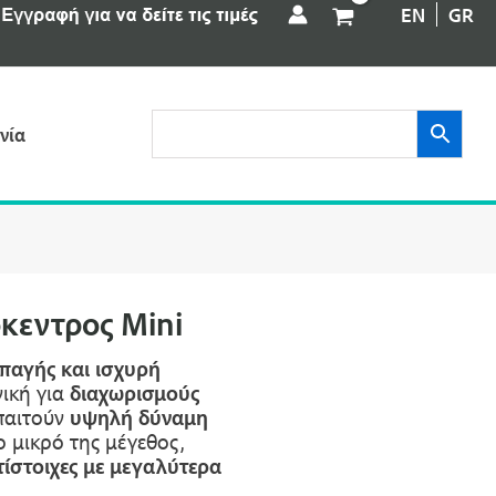
EN
GR
νία
κεντρος Mini
παγής και ισχυρή
νική για
διαχωρισμούς
παιτούν
υψηλή δύναμη
ο μικρό της μέγεθος,
τίστοιχες με μεγαλύτερα