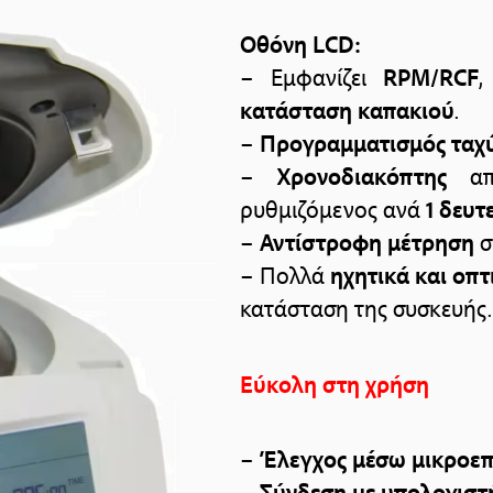
Οθόνη LCD:
– Εμφανίζει
RPM/RCF
κατάσταση καπακιού
.
–
Προγραμματισμός ταχ
–
Χρονοδιακόπτης
α
ρυθμιζόμενος ανά
1 δευτ
–
Αντίστροφη μέτρηση
σ
– Πολλά
ηχητικά και οπ
κατάσταση της συσκευής.
Εύκολη στη χρήση
–
Έλεγχος μέσω μικροε
–
Σύνδεση με υπολογιστ