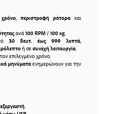
,
χρόνο
,
περιστροφή ρότορα
και
ύτητας
ανά
100 RPM / 100 xg
.
πό
30 δευτ. έως 999 λεπτά
,
ερόλεπτο
ή σε
συνεχή λειτουργία
.
τον επιλεγμένο χρόνο.
τικά μηνύματα
ενημερώνουν για την
πεξεργαστή
.
ή μέσω USB
.