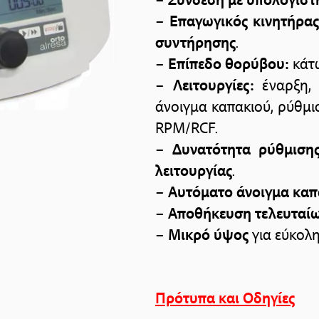
–
Επαγωγικός κινητήρα
συντήρησης
.
–
Επίπεδο θορύβου:
κάτ
–
Λειτουργίες:
έναρξη, 
άνοιγμα καπακιού, ρύθμι
RPM/RCF.
–
Δυνατότητα ρύθμιση
λειτουργίας
.
–
Αυτόματο άνοιγμα καπ
–
Αποθήκευση τελευταίω
–
Μικρό ύψος
για εύκολ
Πρότυπα και Οδηγίες