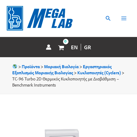
Μετάβαση
MAI
στο
περιεχόμενο
Αναζήτηση
MEN
EN
GR
>
Προϊόντα
>
Μοριακή Βιολογία
>
Εργαστηριακός
Εξοπλισμός Μοριακής Βιολογίας
>
Κυκλοποιητές (Cyclers)
>
TC-96 Turbo 2D Θερμικός Κυκλοποιητής με Διαβάθμιση –
Benchmark Instruments