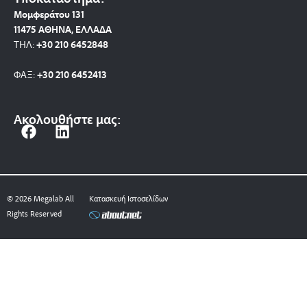
Μομφεράτου 131
11475 ΑΘΗΝΑ, ΕΛΛΑΔΑ
ΤΗΛ:
+30 210 6452848
ΦΑΞ:
+30 210 6452413
Ακολουθήστε μας:
F
L
a
i
c
n
e
k
b
e
© 2026 Megalab All
Κατασκευή Ιστοσελίδων
o
d
Rights Reserved
o
i
k
n