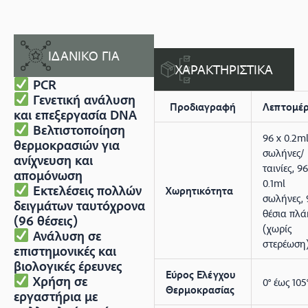
ΙΔΑΝΙΚΟ ΓΙΑ
ΧΑΡΑΚΤΗΡΙΣΤΙΚΑ
PCR
Γενετική ανάλυση
Προδιαγραφή
Λεπτομέρ
και επεξεργασία DNA
Βελτιστοποίηση
96 x 0.2m
θερμοκρασιών για
σωλήνες/
ανίχνευση και
ταινίες, 96
απομόνωση
0.1ml
Εκτελέσεις πολλών
Χωρητικότητα
σωλήνες, 
δειγμάτων ταυτόχρονα
θέσια πλά
(96 θέσεις)
(χωρίς
Ανάλυση σε
στερέωση
επιστημονικές και
βιολογικές έρευνες
Εύρος Ελέγχου
Χρήση σε
0° έως 105
Θερμοκρασίας
εργαστήρια με