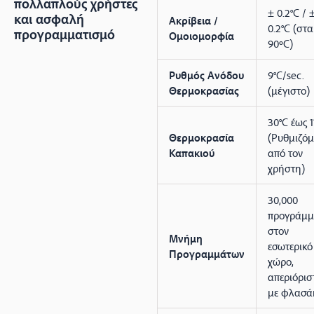
πολλαπλούς χρήστες
± 0.2°C / 
και ασφαλή
Ακρίβεια /
0.2°C (στα
προγραμματισμό
Ομοιομορφία
90ºC)
Ρυθμός Ανόδου
9°C/sec.
Θερμοκρασίας
(μέγιστο)
30°C έως 1
Θερμοκρασία
(Ρυθμιζόμ
Καπακιού
από τον
χρήστη)
30,000
προγράμμ
στον
Μνήμη
εσωτερικό
Προγραμμάτων
χώρο,
απεριόρισ
με φλασά