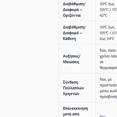
Διαβάθμιση/
30°C έως
Διαφορά –
105°C / 1°
Οριζόντια
42°C
Διαβάθμιση/
30°C έως
Διαφορά –
105°C / 0.1
Κάθετη
έως 24°C
Ναι, τόσο 
Αυξήσεις/
χρόνο όσο
Μειώσεις
σε
θερμοκρα
Ναι, με
Σύνδεση
προστασί
Πολλαπλών
μέσω κωδ
Χρηστών
πρόσβαση
Επανεκκίνηση
μετά από
Ναι