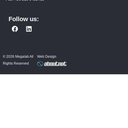
Follow us:
F
L
a
i
c
n
e
k
b
e
© 2026 Megalab All
Web Design
o
d
Rights Reserved
o
i
k
n