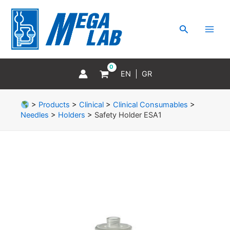
Skip
MAI
to
MEN
Search
content
EN
GR
>
Products
>
Clinical
>
Clinical Consumables
>
Needles
>
Holders
>
Safety Holder ESA1