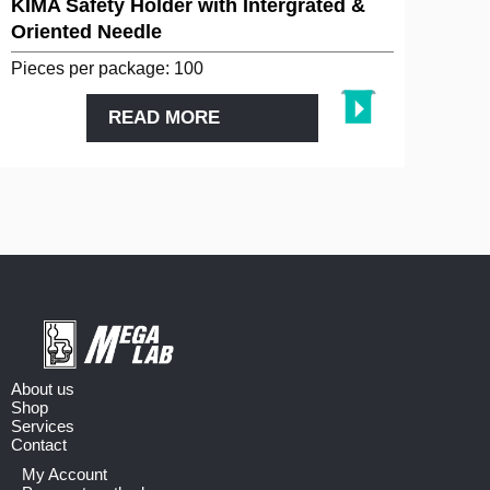
KIMA Safety Holder with Intergrated &
Oriented Needle
Pieces per package: 100
READ MORE
About us
Shop
Services
Contact
My Account